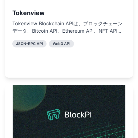
Tokenview
Tokenview Blockchain APIは、ブロックチェーン
データ、Bitcoin API、Ethereum API、NFT API...
JSON-RPC API
Web3 API