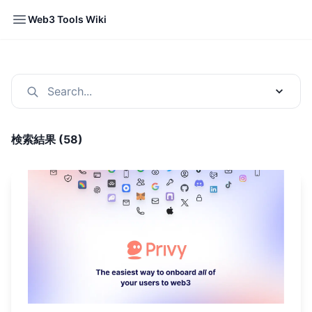
Open sidebar
Web3 Tools Wiki
Yo
Search...
検索結果 (
58
)